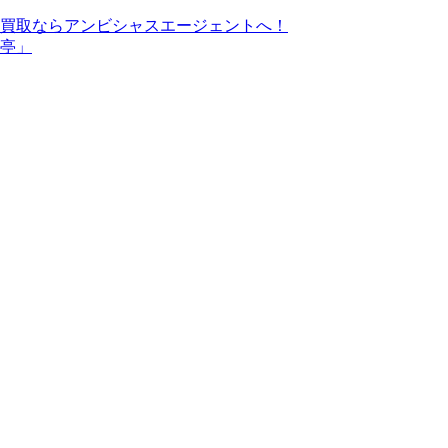
買取ならアンビシャスエージェントへ！
亭」